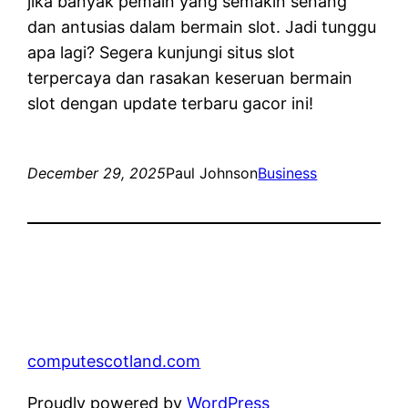
jika banyak pemain yang semakin senang
dan antusias dalam bermain slot. Jadi tunggu
apa lagi? Segera kunjungi situs slot
terpercaya dan rasakan keseruan bermain
slot dengan update terbaru gacor ini!
December 29, 2025
Paul Johnson
Business
computescotland.com
Proudly powered by
WordPress