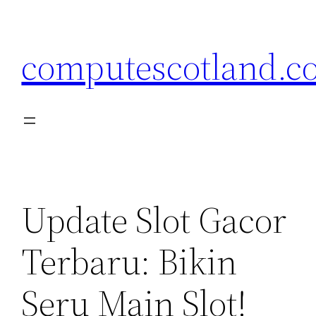
Skip
to
computescotland.c
content
Update Slot Gacor
Terbaru: Bikin
Seru Main Slot!