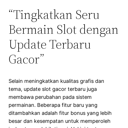
“Tingkatkan Seru
Bermain Slot dengan
Update Terbaru
Gacor”
Selain meningkatkan kualitas grafis dan
tema, update slot gacor terbaru juga
membawa perubahan pada sistem
permainan. Beberapa fitur baru yang
ditambahkan adalah fitur bonus yang lebih
besar dan kesempatan untuk memperoleh