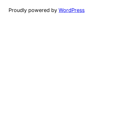
Proudly powered by
WordPress