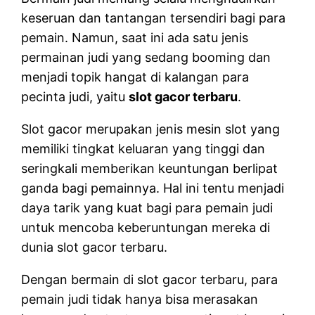
keseruan dan tantangan tersendiri bagi para
pemain. Namun, saat ini ada satu jenis
permainan judi yang sedang booming dan
menjadi topik hangat di kalangan para
pecinta judi, yaitu
slot gacor terbaru
.
Slot gacor merupakan jenis mesin slot yang
memiliki tingkat keluaran yang tinggi dan
seringkali memberikan keuntungan berlipat
ganda bagi pemainnya. Hal ini tentu menjadi
daya tarik yang kuat bagi para pemain judi
untuk mencoba keberuntungan mereka di
dunia slot gacor terbaru.
Dengan bermain di slot gacor terbaru, para
pemain judi tidak hanya bisa merasakan