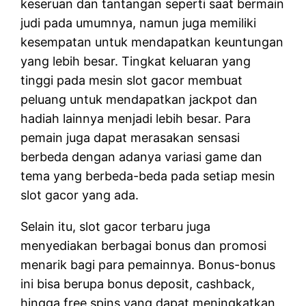
keseruan dan tantangan seperti saat bermain
judi pada umumnya, namun juga memiliki
kesempatan untuk mendapatkan keuntungan
yang lebih besar. Tingkat keluaran yang
tinggi pada mesin slot gacor membuat
peluang untuk mendapatkan jackpot dan
hadiah lainnya menjadi lebih besar. Para
pemain juga dapat merasakan sensasi
berbeda dengan adanya variasi game dan
tema yang berbeda-beda pada setiap mesin
slot gacor yang ada.
Selain itu, slot gacor terbaru juga
menyediakan berbagai bonus dan promosi
menarik bagi para pemainnya. Bonus-bonus
ini bisa berupa bonus deposit, cashback,
hingga free spins yang dapat meningkatkan