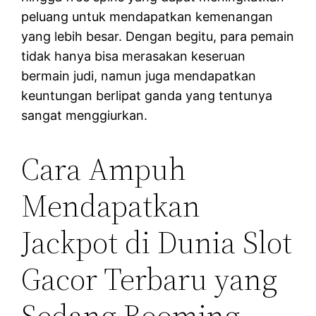
peluang untuk mendapatkan kemenangan
yang lebih besar. Dengan begitu, para pemain
tidak hanya bisa merasakan keseruan
bermain judi, namun juga mendapatkan
keuntungan berlipat ganda yang tentunya
sangat menggiurkan.
Cara Ampuh
Mendapatkan
Jackpot di Dunia Slot
Gacor Terbaru yang
Sedang Booming