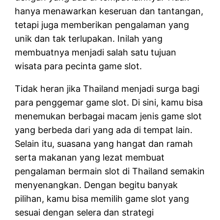
hanya menawarkan keseruan dan tantangan,
tetapi juga memberikan pengalaman yang
unik dan tak terlupakan. Inilah yang
membuatnya menjadi salah satu tujuan
wisata para pecinta game slot.
Tidak heran jika Thailand menjadi surga bagi
para penggemar game slot. Di sini, kamu bisa
menemukan berbagai macam jenis game slot
yang berbeda dari yang ada di tempat lain.
Selain itu, suasana yang hangat dan ramah
serta makanan yang lezat membuat
pengalaman bermain slot di Thailand semakin
menyenangkan. Dengan begitu banyak
pilihan, kamu bisa memilih game slot yang
sesuai dengan selera dan strategi