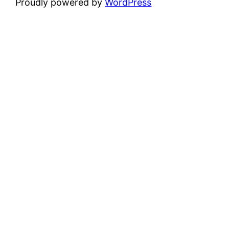
Proudly powered by
WordPress