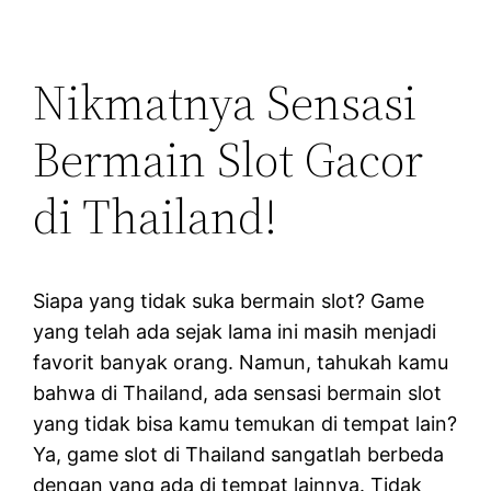
Nikmatnya Sensasi
Bermain Slot Gacor
di Thailand!
Siapa yang tidak suka bermain slot? Game
yang telah ada sejak lama ini masih menjadi
favorit banyak orang. Namun, tahukah kamu
bahwa di Thailand, ada sensasi bermain slot
yang tidak bisa kamu temukan di tempat lain?
Ya, game slot di Thailand sangatlah berbeda
dengan yang ada di tempat lainnya. Tidak