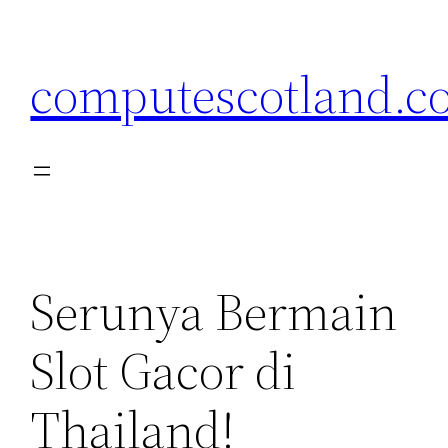
Skip
to
computescotland.c
content
Serunya Bermain
Slot Gacor di
Thailand!