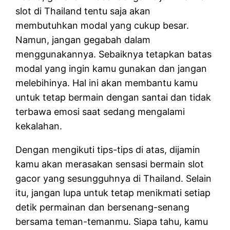
slot di Thailand tentu saja akan
membutuhkan modal yang cukup besar.
Namun, jangan gegabah dalam
menggunakannya. Sebaiknya tetapkan batas
modal yang ingin kamu gunakan dan jangan
melebihinya. Hal ini akan membantu kamu
untuk tetap bermain dengan santai dan tidak
terbawa emosi saat sedang mengalami
kekalahan.
Dengan mengikuti tips-tips di atas, dijamin
kamu akan merasakan sensasi bermain slot
gacor yang sesungguhnya di Thailand. Selain
itu, jangan lupa untuk tetap menikmati setiap
detik permainan dan bersenang-senang
bersama teman-temanmu. Siapa tahu, kamu