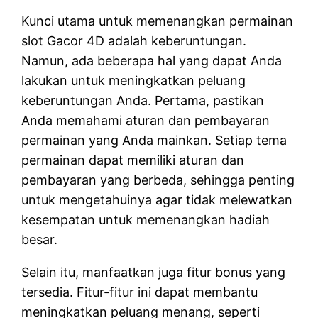
Kunci utama untuk memenangkan permainan
slot Gacor 4D adalah keberuntungan.
Namun, ada beberapa hal yang dapat Anda
lakukan untuk meningkatkan peluang
keberuntungan Anda. Pertama, pastikan
Anda memahami aturan dan pembayaran
permainan yang Anda mainkan. Setiap tema
permainan dapat memiliki aturan dan
pembayaran yang berbeda, sehingga penting
untuk mengetahuinya agar tidak melewatkan
kesempatan untuk memenangkan hadiah
besar.
Selain itu, manfaatkan juga fitur bonus yang
tersedia. Fitur-fitur ini dapat membantu
meningkatkan peluang menang, seperti