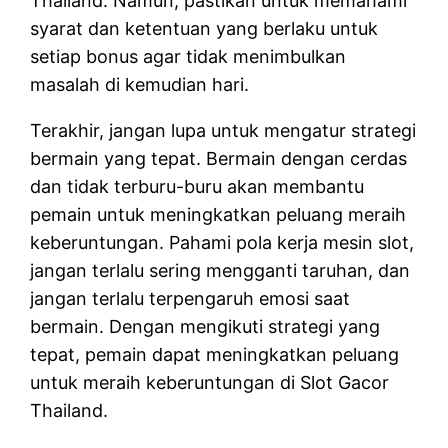
Thailand. Namun, pastikan untuk memahami
syarat dan ketentuan yang berlaku untuk
setiap bonus agar tidak menimbulkan
masalah di kemudian hari.
Terakhir, jangan lupa untuk mengatur strategi
bermain yang tepat. Bermain dengan cerdas
dan tidak terburu-buru akan membantu
pemain untuk meningkatkan peluang meraih
keberuntungan. Pahami pola kerja mesin slot,
jangan terlalu sering mengganti taruhan, dan
jangan terlalu terpengaruh emosi saat
bermain. Dengan mengikuti strategi yang
tepat, pemain dapat meningkatkan peluang
untuk meraih keberuntungan di Slot Gacor
Thailand.