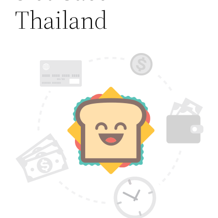
Thailand