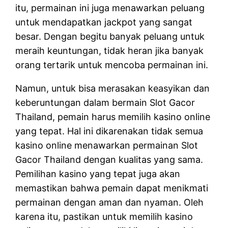
itu, permainan ini juga menawarkan peluang
untuk mendapatkan jackpot yang sangat
besar. Dengan begitu banyak peluang untuk
meraih keuntungan, tidak heran jika banyak
orang tertarik untuk mencoba permainan ini.
Namun, untuk bisa merasakan keasyikan dan
keberuntungan dalam bermain Slot Gacor
Thailand, pemain harus memilih kasino online
yang tepat. Hal ini dikarenakan tidak semua
kasino online menawarkan permainan Slot
Gacor Thailand dengan kualitas yang sama.
Pemilihan kasino yang tepat juga akan
memastikan bahwa pemain dapat menikmati
permainan dengan aman dan nyaman. Oleh
karena itu, pastikan untuk memilih kasino