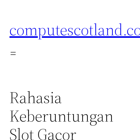
Skip
to
computescotland.c
content
Rahasia
Keberuntungan
Slot Gacor