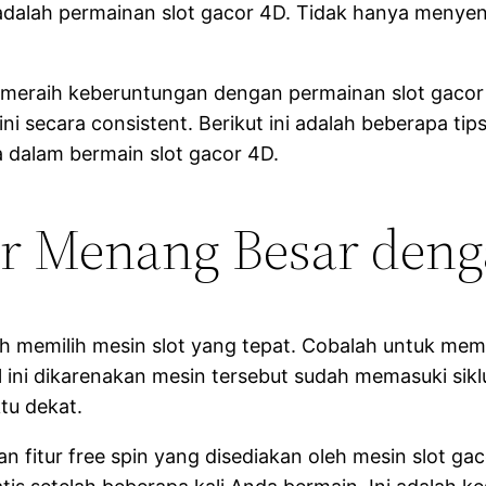
ni adalah permainan slot gacor 4D. Tidak hanya menye
meraih keberuntungan dengan permainan slot gacor 4D
secara consistent. Berikut ini adalah beberapa tips
dalam bermain slot gacor 4D.
ar Menang Besar deng
h memilih mesin slot yang tepat. Cobalah untuk memi
ini dikarenakan mesin tersebut sudah memasuki sikl
tu dekat.
n fitur free spin yang disediakan oleh mesin slot g