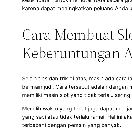
kesempatan untuk memutar roda secara grat
karena dapat meningkatkan peluang Anda 
Cara Membuat Slo
Keberuntungan 
Selain tips dan trik di atas, masih ada car
bermain judi. Cara tersebut adalah dengan m
memiliki mesin slot yang tidak terlalu serin
Memilih waktu yang tepat juga dapat menja
yang sepi atau tidak terlalu ramai. Hal ini
terbebani dengan pemain yang banyak.