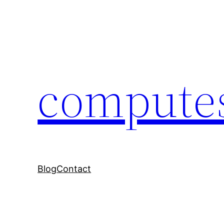
Skip
to
content
compute
Blog
Contact