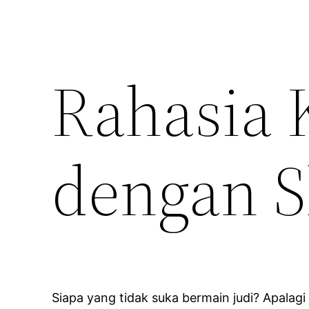
Rahasia 
dengan S
Siapa yang tidak suka bermain judi? Apalag