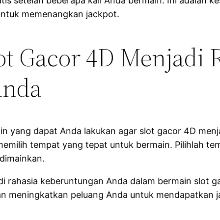
is setelah beberapa kali Anda bermain. Ini adalah k
untuk memenangkan jackpot.
t Gacor 4D Menjadi 
Anda
a lain yang dapat Anda lakukan agar slot gacor 4D me
emilih tempat yang tepat untuk bermain. Pilihlah te
g dimainkan.
di rahasia keberuntungan Anda dalam bermain slot g
 akan meningkatkan peluang Anda untuk mendapatkan j