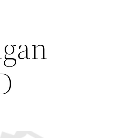
ngan
D