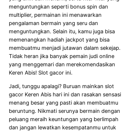
menguntungkan seperti bonus spin dan
multiplier, permainan ini menawarkan
pengalaman bermain yang seru dan
menguntungkan. Selain itu, kamu juga bisa
memenangkan hadiah jackpot yang bisa
membuatmu menjadi jutawan dalam sekejap.
Tidak heran jika banyak pemain judi online
yang menggemari dan merekomendasikan
Keren Abis! Slot gacor ini.
Jadi, tunggu apalagi? Buruan mainkan slot
gacor Keren Abis hari ini dan rasakan sensasi
menang besar yang pasti akan membuatmu
beruntung. Nikmati serunya bermain dengan
peluang meraih keuntungan yang berlimpah
dan jangan lewatkan kesempatanmu untuk