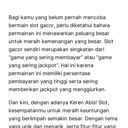
Bagi kamu yang belum pernah mencoba
bermain slot gacor, perlu diketahui bahwa
permainan ini menawarkan peluang besar
untuk meraih kemenangan yang besar. Slot
gacor sendiri merupakan singkatan dari
“game yang sering membayar” atau “game
yang sering jackpot”. Hal ini karena
permainan ini memiliki persentase
pembayaran yang tinggi serta sering
memberikan jackpot yang menggiurkan.
Dan kini, dengan adanya Keren Abis! Slot,
kesempatanmu untuk meraih keuntungan
yang berlimpah semakin besar. Dengan tema
yang unik dan menarik, serta fitur-fitur yang