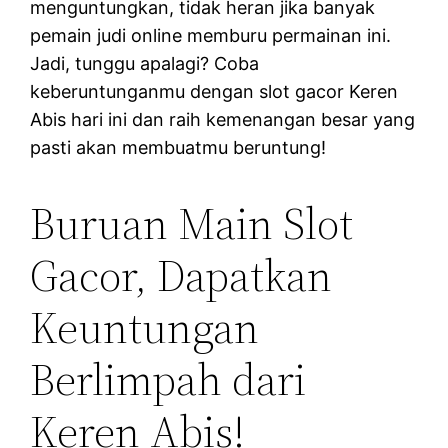
menguntungkan, tidak heran jika banyak
pemain judi online memburu permainan ini.
Jadi, tunggu apalagi? Coba
keberuntunganmu dengan slot gacor Keren
Abis hari ini dan raih kemenangan besar yang
pasti akan membuatmu beruntung!
Buruan Main Slot
Gacor, Dapatkan
Keuntungan
Berlimpah dari
Keren Abis!