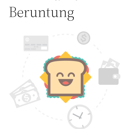
Beruntung