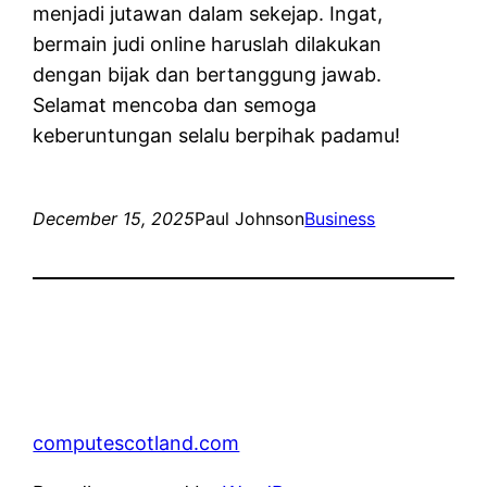
menjadi jutawan dalam sekejap. Ingat,
bermain judi online haruslah dilakukan
dengan bijak dan bertanggung jawab.
Selamat mencoba dan semoga
keberuntungan selalu berpihak padamu!
December 15, 2025
Paul Johnson
Business
computescotland.com