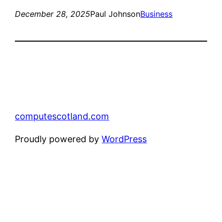
December 28, 2025
Paul Johnson
Business
computescotland.com
Proudly powered by
WordPress