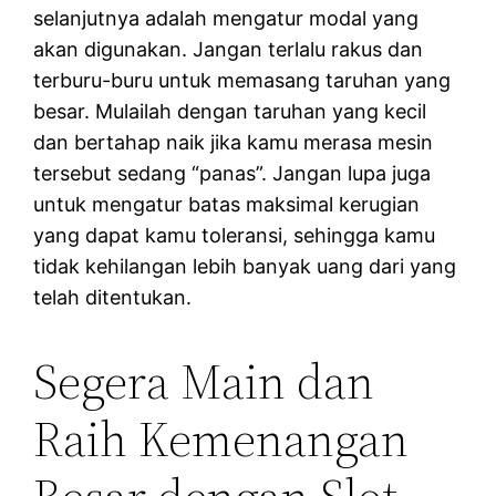
selanjutnya adalah mengatur modal yang
akan digunakan. Jangan terlalu rakus dan
terburu-buru untuk memasang taruhan yang
besar. Mulailah dengan taruhan yang kecil
dan bertahap naik jika kamu merasa mesin
tersebut sedang “panas”. Jangan lupa juga
untuk mengatur batas maksimal kerugian
yang dapat kamu toleransi, sehingga kamu
tidak kehilangan lebih banyak uang dari yang
telah ditentukan.
Segera Main dan
Raih Kemenangan