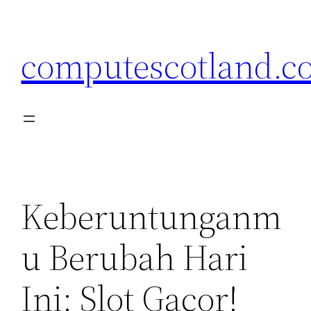
Skip
to
computescotland.c
content
Keberuntunganm
u Berubah Hari
Ini: Slot Gacor!