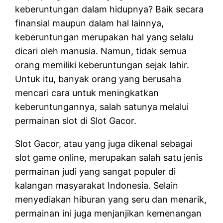
keberuntungan dalam hidupnya? Baik secara
finansial maupun dalam hal lainnya,
keberuntungan merupakan hal yang selalu
dicari oleh manusia. Namun, tidak semua
orang memiliki keberuntungan sejak lahir.
Untuk itu, banyak orang yang berusaha
mencari cara untuk meningkatkan
keberuntungannya, salah satunya melalui
permainan slot di Slot Gacor.
Slot Gacor, atau yang juga dikenal sebagai
slot game online, merupakan salah satu jenis
permainan judi yang sangat populer di
kalangan masyarakat Indonesia. Selain
menyediakan hiburan yang seru dan menarik,
permainan ini juga menjanjikan kemenangan