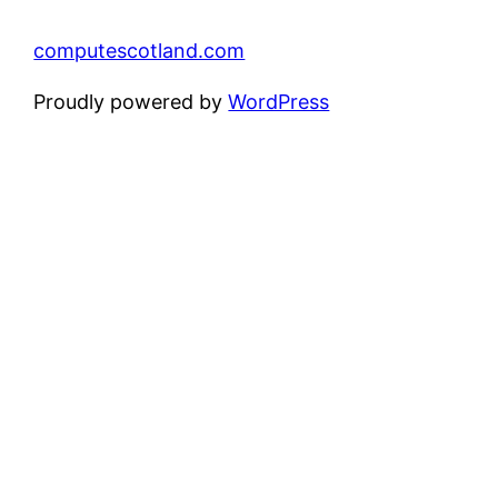
computescotland.com
Proudly powered by
WordPress