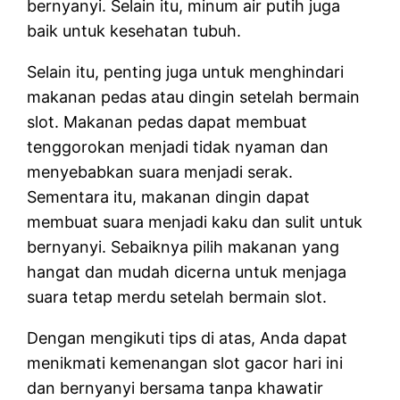
bernyanyi. Selain itu, minum air putih juga
baik untuk kesehatan tubuh.
Selain itu, penting juga untuk menghindari
makanan pedas atau dingin setelah bermain
slot. Makanan pedas dapat membuat
tenggorokan menjadi tidak nyaman dan
menyebabkan suara menjadi serak.
Sementara itu, makanan dingin dapat
membuat suara menjadi kaku dan sulit untuk
bernyanyi. Sebaiknya pilih makanan yang
hangat dan mudah dicerna untuk menjaga
suara tetap merdu setelah bermain slot.
Dengan mengikuti tips di atas, Anda dapat
menikmati kemenangan slot gacor hari ini
dan bernyanyi bersama tanpa khawatir