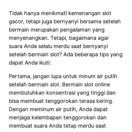
Tidak hanya menikmati kemenangan slot
gacor, tetapi juga bernyanyi bersama setelah
bermain merupakan pengalaman yang
menyenangkan. Tetapi, bagaimana agar
suara Anda selalu merdu saat bernyanyi
setelah bermain slot? Ada beberapa tips yang
dapat Anda ikuti:
Pertama, jangan lupa untuk minum air putih
setelah bermain slot. Bermain slot online
membutuhkan konsentrasi yang tinggi dan
bisa membuat tenggorokan terasa kering.
Dengan meminum air putih, Anda dapat
menjaga kelembapan tenggorokan dan
membuat suara Anda tetap merdu saat